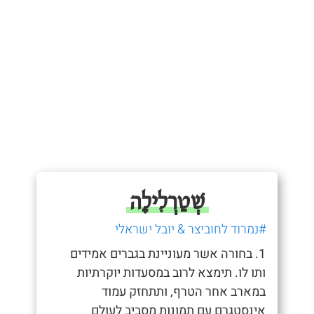
שְׁטַרְלִילָה
#נמרוד לחוביצר & יובל ישראלי
1. בחורה אשר מעוניינת בגברים אמידים
ותו לו. תימצא לרוב במסעדות יוקרתיות
במארב אחר הטרף, ותתחזק עמוד
אינסטגרם עם תמונות מסביב לעולם