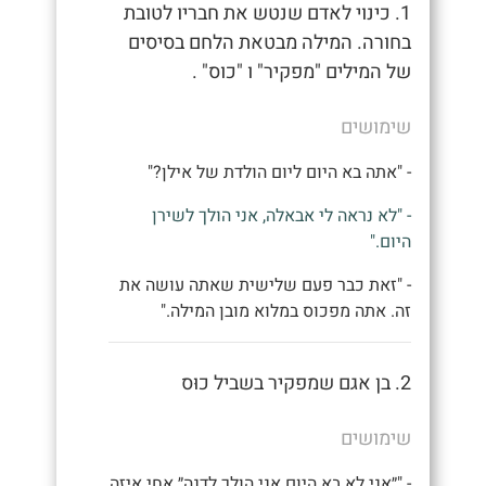
1. כינוי לאדם שנטש את חבריו לטובת
בחורה. המילה מבטאת הלחם בסיסים
של המילים "מפקיר" ו "כוס" .
שימושים
- "אתה בא היום ליום הולדת של אילן?"
- "לא נראה לי אבאלה, אני הולך לשירן
היום."
- "זאת כבר פעם שלישית שאתה עושה את
זה. אתה מפכוס במלוא מובן המילה."
2. בן אגם שמפקיר בשביל כוּס
שימושים
- "״אני לא בא היום אני הולך לדנה״ אחי איזה