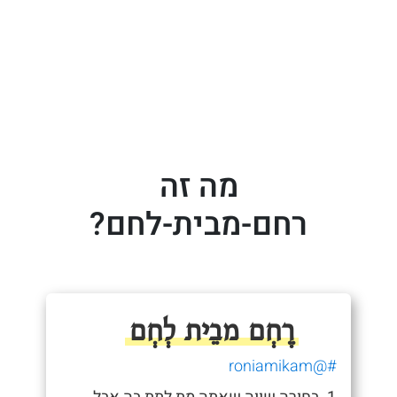
מה זה
רחם-מבית-לחם?
רֶחְם מבֵית לְחְם
#@roniamikam