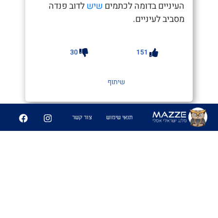
העיניים בדומה לכתמים
שיש
לדוב פנדה
מסביב לעיניים.
30
151
שיתוף
תנאי שימוש
צור קשר
מַעֲרָכָה צְמוּדָה
#נגב
1. כאשר אתה חש דחייה לאופי של
מישהי במקביל למשיכה גופנית. מעין
משחק שח מט,בין המוח לזין הנקרא