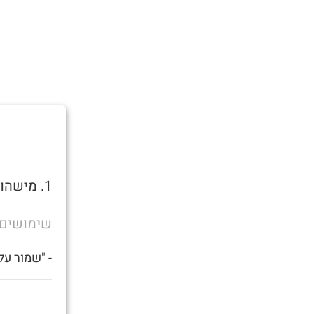
1. מישהו שצריך זין.
שימושים
- "שמור על