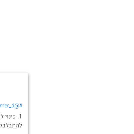
#@tomer_d_
1. כינו
להתבלבל 