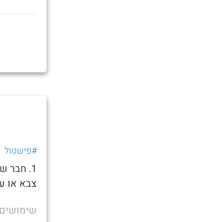
#פישטול
1. חבר 
צבא או ע
שימושים