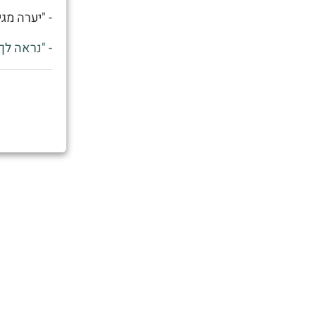
- "יערה מג
- "נראה לך