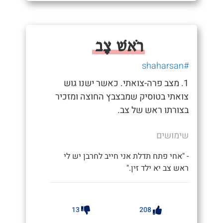
רֹאשׁ צָב
#shaharsan
1. מצב פרה-צואתי. כאשר ישנו גוש
צואתי בטוסיק שמבצבץ החוצה ומזכיר
בצורתו ראש של צב.
שימושים
- "אחי פתח תדלת אני חייב לחרבן יש לי
ראש צב יא ילד זין."
13
208