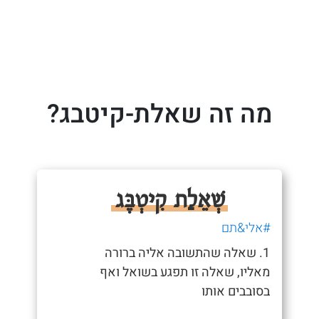
מה זה שאלת-קיטבג?
שְׁאֵלַת קִיטְבֶּג
#אלי&תם
1. שאלה שהתשובה אליה ברורה
מאליו, שאלה זו תפגע בשואל ואף
בסובבים אותו