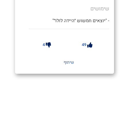
שימושים
- "יוצאים חמשוש ״היידה לולו״"
4
49
שיתוף