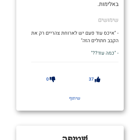
באלימות.
שימושים
- "איכס עוד פעם יש לארוחת צהריים רק את
הקבב חתולים הזה"
- "כמה עוד??"
0
37
שיתוף
שְׁטִיפָה