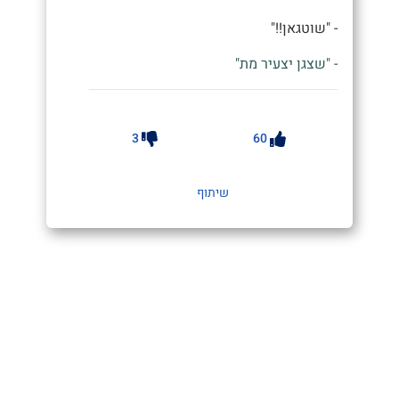
- "שוטגאן!!"
- "שצגן יצעיר מת"
3
60
שיתוף