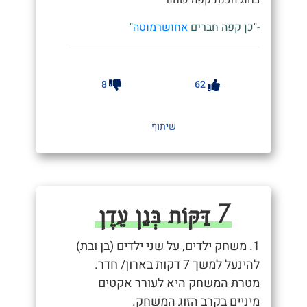
בחוג הכנת קפה שחור"
-"כן קפה חברים
אחושרמוטה
"
8
62
שיתוף
7 דַּקּוֹת בְּגַן עֵדֶן
1. משחק ילדים, על שני ילדים (בן ובת)
להינעל למשך 7 דקות בארון/ חדר.
מטרת המשחק היא לעורר אקטים
מיניים בקרב הזוג המשחק.