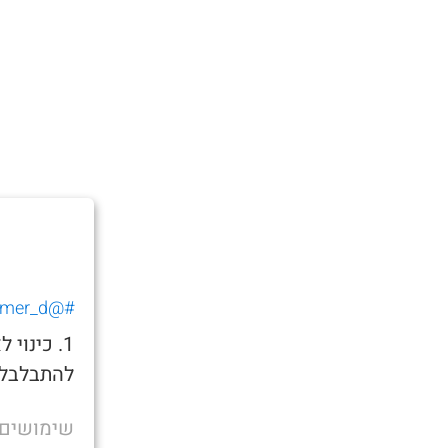
#@tomer_d_
1. כינו
להתבלבל 
שימושים