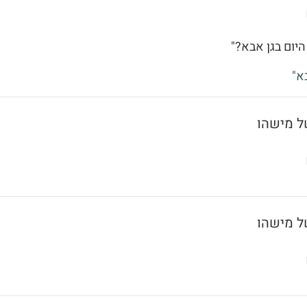
היום בגן אבא?"
א"