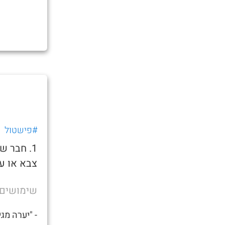
#פישטול
1. חבר 
צבא או ע
שימושים
- "יערה מג