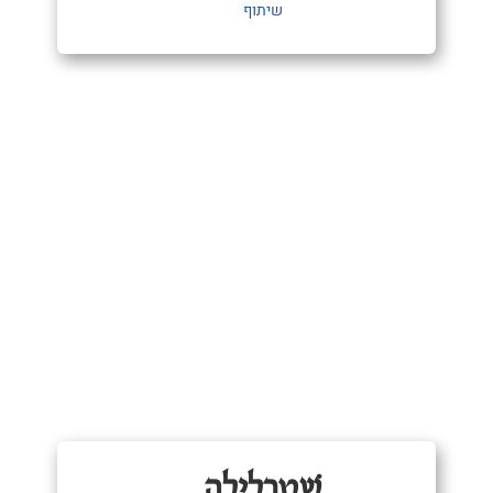
שיתוף
שְׁטַרְלִילָה