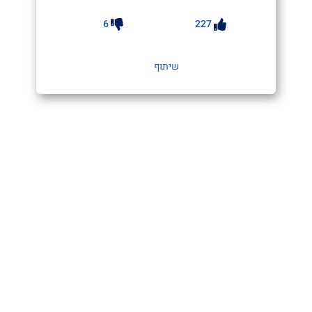
6
227
שיתוף