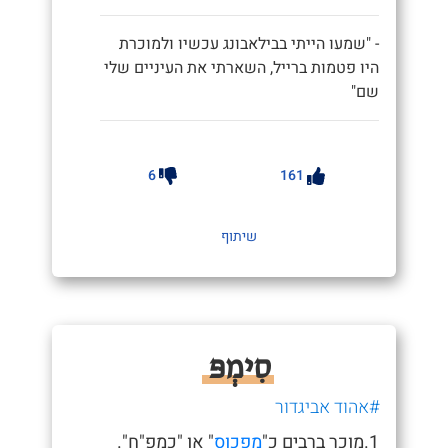
- "שמעו הייתי בבילאבונג עכשיו ולמוכרת
היו פטמות ברייל, השארתי את העיניים שלי
שם"
6
161
שיתוף
סִימְפּ
#אהוד אביגדור
1.מוכר ברבים כ"
מפכוס
" או "כמפ"ח".