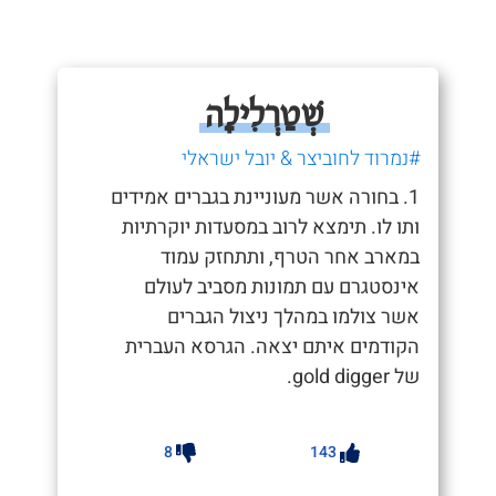
שְׁטַרְלִילָה
#נמרוד לחוביצר & יובל ישראלי
1. בחורה אשר מעוניינת בגברים אמידים
ותו לו. תימצא לרוב במסעדות יוקרתיות
במארב אחר הטרף, ותתחזק עמוד
אינסטגרם עם תמונות מסביב לעולם
אשר צולמו במהלך ניצול הגברים
הקודמים איתם יצאה. הגרסא העברית
של gold digger.
8
143