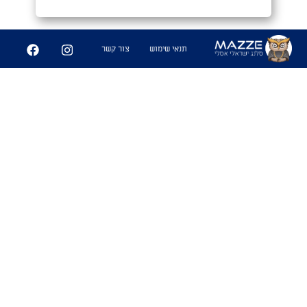
תנאי שימוש
צור קשר
מַעֲרָכָה צְמוּדָה
#נגב
1. כאשר אתה חש דחייה לאופי של
מישהי במקביל למשיכה גופנית. מעין
משחק שח מט,בין המוח לזין הנקרא
מערכה צמודה
שימושים
- "מה קורה איתך ועם נועה מהבר אתמול?"
אל תשאל אחי האופי שלה נוראי. ממש
מערכה צמודה"