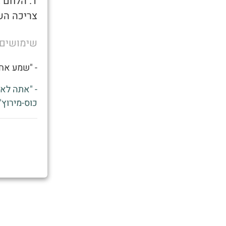
1. הלחם
צריכה הש
שימושים
- "שמע אח
- "אתה לא 
כוס-מירוץ"