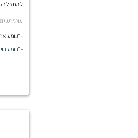
להתבלבל 
שימושים
- "שמע אחי
- "שמע שיצ