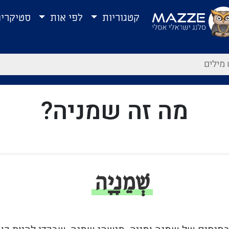
קטגוריות
לפי אות
סטיקרי
מה זה שמניה?
שְׁמֵנָיָה