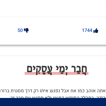
50
1744
חֲבֵר יְמֵי עֲסָקִים
שאתה אוהב כמו אח אבל נפגש איתו רק דרך מסגרת ברורה
בודה. במהלך הסופש כמעט ולא תפגש עם חבר זה.