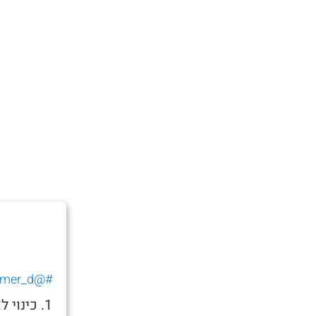
#@tomer_d_
1. כינו