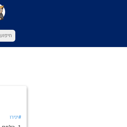
#ינירו