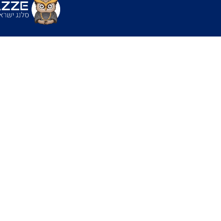
שימושים
- "יערה מג
- "נראה לך