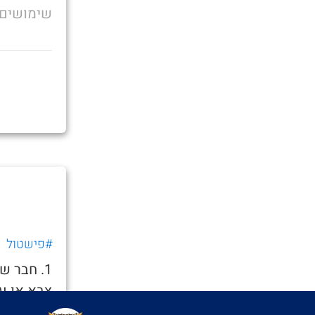
שימושים
#פישטול
1. חבר 
צבא או ע