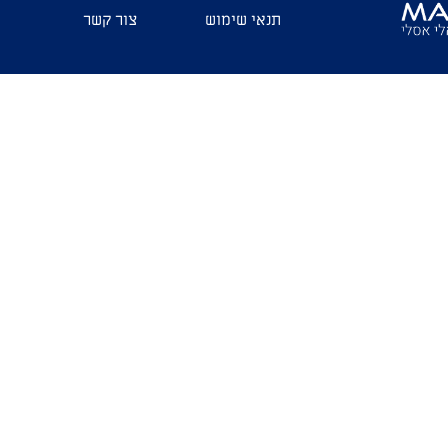
תנאי שימוש
צור קשר
יעה לישיבה היום?"
? היא חברת ימי עסקים, מחוץ לעבודה היא לא באמת קיימת"
33
832