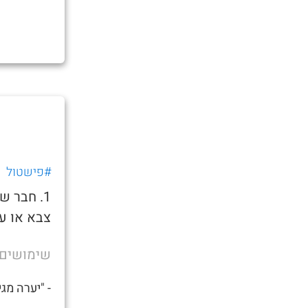
#פישטול
1. חבר 
צבא או ע
שימושים
- "יערה מג