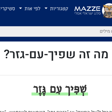
קטגוריות
לפי אות
סטיקרי
מה זה שפיך-עם-גזר?
שְׁפִּיך עִם גֶּזֶר