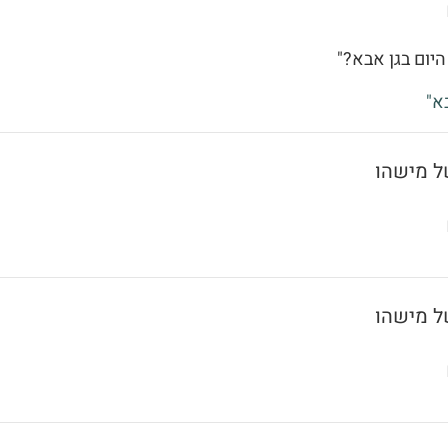
היום בגן אבא?"
א"