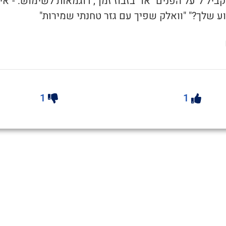
 מקביל ל"על הפנים" או "בזבוז זמן", דוגמאות לשימוש: -"אי
 שלך?" "וואלק שפיך עם גזר טחנתי שמירות"
1
1