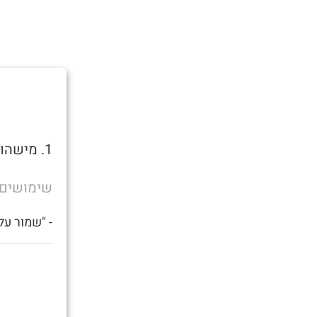
1. מישהו שצריך זין.
שימושים
- "שמור על