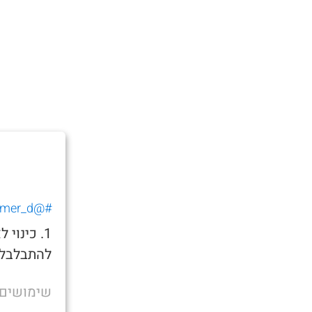
#@tomer_d_
1. כינו
להתבלבל 
שימושים