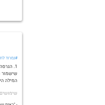
#נמרוד לחוב
1. הגרס
שישמור ו
המילה היא
שימושים
- "ראית שהחדש של א