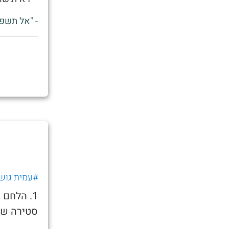
- "אל תשפ
#עמית גוש
1. הלחם 
סטירה שנ