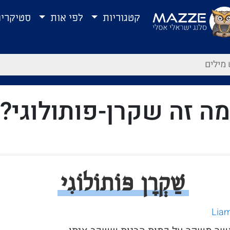
קטגוריות
לפי אות
סטיקרי
מה זה שקרן-פותולוגי?
שַׁקְרָן פּוֹתוֹלוֹגִי