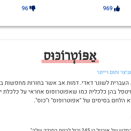
96
969
אַפּוֹטְרוֹכּוּס
יצר ותום רייזנר
ה העברית לשוגר דאדי. דמות אב אשר בחורות מחפשות בכ
יטפל בהן כלכלית כמו שאפוטרופוס אחראי על כלכלת יל
 הלחם בסיסים של "אפוטרופוס" ו"כוס".
ורטל בן 45? יכול להיות הסנדק שלה"