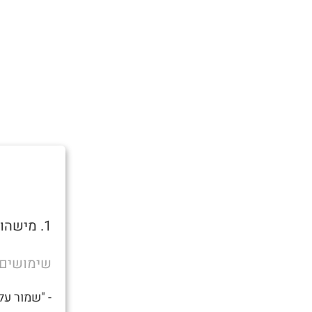
1. מישהו שצריך זין.
שימושים
- "שמור על