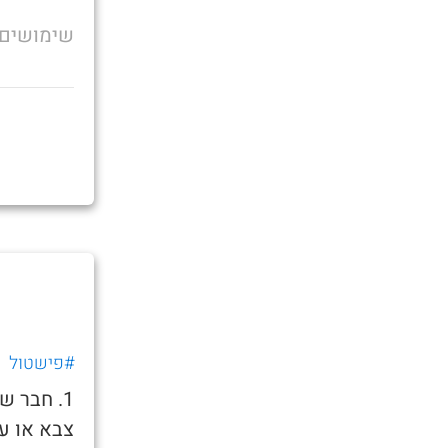
שימושים
#פישטול
1. חבר 
צבא או ע