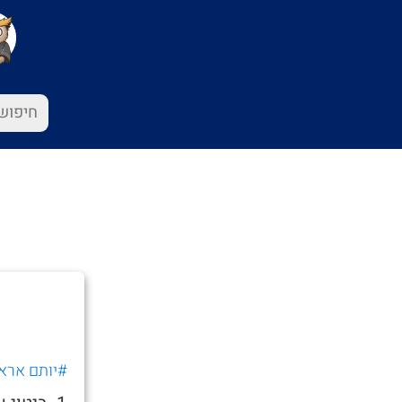
#יותם ארא