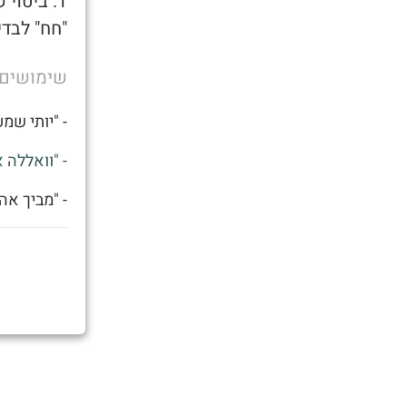
1. ביטו
"חח" לבד
שימושים
- "יותי שמ
- "וואללה 
- "מביך אה