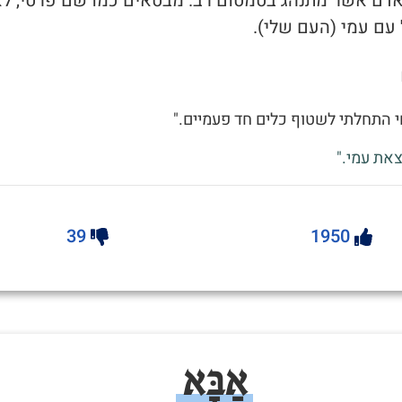
י לאדם אשר מתנהג בטמטום רב. מבטאים כמו שם פרטי, ל
עם עמי (העם שלי).
 התחלתי לשטוף כלים חד פעמיים."
את עמי."
39
1950
אַבָּא