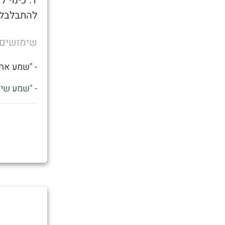
1. כינו
להתבלבל 
שימושים
- "שמע אחי
- "שמע שיצ