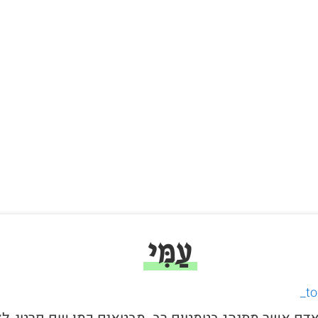
עַמִּי