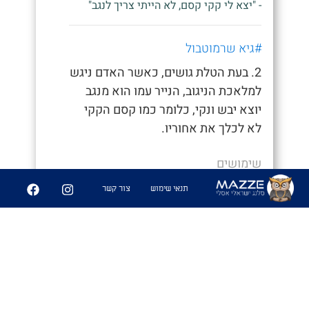
- "יצא לי קקי קסם, לא הייתי צריך לנגב"
#גיא שרמוטבול
2. בעת הטלת גושים, כאשר האדם ניגש
למלאכת הניגוב, הנייר עמו הוא מנגב
יוצא יבש ונקי, כלומר כמו קסם הקקי
לא לכלך את אחוריו.
שימושים
תנאי שימוש
צור קשר
- "איך סיימת ככה מהר, חשבתי כבר נאחר"
- "היה לי קקי קסם לא הייתי צריך לנגב
אפילו"
6
361