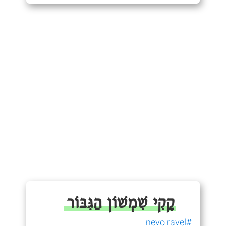
קָקִי שִׁמְשׁוֹן הַגִּבּוֹר
#nevo ravel