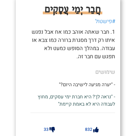
חֲבֵר יְמֵי עֲסָקִים
#פישטול
1. חבר שאתה אוהב כמו אח אבל נפגש
איתו רק דרך מסגרת ברורה כמו צבא או
עבודה. במהלך הסופש כמעט ולא
תפגש עם חבר זה.
שימושים
- "יערה מגיעה לישיבה היום?"
- "נראה לך? היא חברת ימי עסקים, מחוץ
לעבודה היא לא באמת קיימת"
33
832