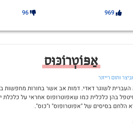
96
969
אַפּוֹטְרוֹכּוּס
יצר ותום רייזנר
ה העברית לשוגר דאדי. דמות אב אשר בחורות מחפשות בכ
יטפל בהן כלכלית כמו שאפוטרופוס אחראי על כלכלת יל
 הלחם בסיסים של "אפוטרופוס" ו"כוס".