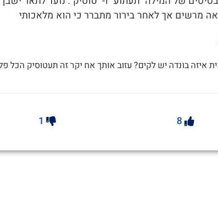
בסיסים של המילה "תעתוע" ו- "טוסיק". נועד לתאר ישבן
אה מרשים אך לאחר בירור מתברר כי הוא מלאכותי
אית איזה בונדה יש לקים? עזוב אותך אח יקר זה תעטוסיק הכל פ
1
8