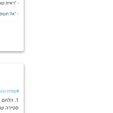
- "ראית שהחדש של א
- "אל תשפ
#עמית גוש
1. הלחם 
סטירה שנ