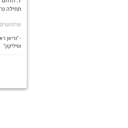
1. הלחם 
תחילה נר
שימושים
- "וריאן ר
וסיליקון"