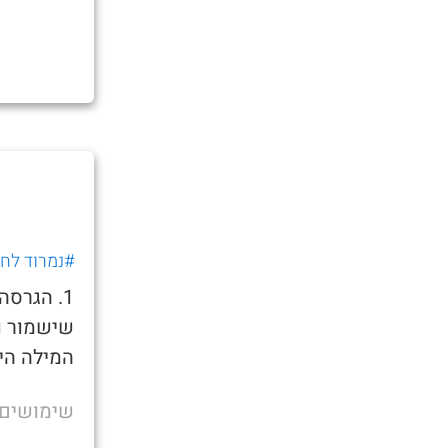
#נמרוד לחוב
1. הגרס
שישמור ו
המילה היא
שימושים