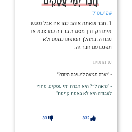
חֲבֵר יְמֵי עֲסָקִים
#פישטול
1. חבר שאתה אוהב כמו אח אבל נפגש
איתו רק דרך מסגרת ברורה כמו צבא או
עבודה. במהלך הסופש כמעט ולא
תפגש עם חבר זה.
שימושים
- "יערה מגיעה לישיבה היום?"
- "נראה לך? היא חברת ימי עסקים, מחוץ
לעבודה היא לא באמת קיימת"
33
832