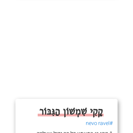
קָקִי שִׁמְשׁוֹן הַגִּבּוֹר
#nevo ravel