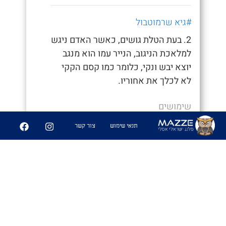
#גיא שרמוטבול
2. בעת הטלת גושים, כאשר האדם ניגש
למלאכת הניגוב, הנייר עמו הוא מנגב
יוצא יבש ונקי, כלומר כמו קסם הקקי
לא לכלך את אחוריו.
שימושים
- "איך סיימת ככה מהר, חשבתי כבר נאחר"
תנאי שימוש
צור קשר
- "היה לי קקי קסם לא הייתי צריך לנגב
אפילו"
6
361