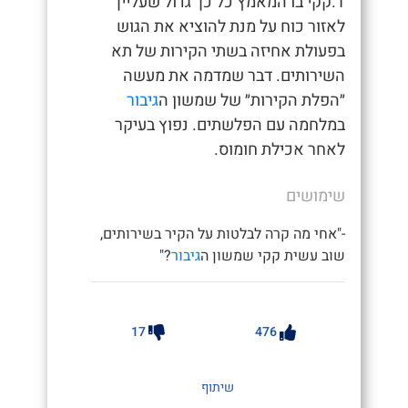
1.קקי בו המאמץ כל כך גדול שעלייך
לאזור כוח על מנת להוציא את הגוש
בפעולת אחיזה בשתי הקירות של תא
השירותים. דבר שמדמה את מעשה
״הפלת הקירות״ של שמשון ה
גיבור
במלחמה עם הפלשתים. נפוץ בעיקר
לאחר אכילת חומוס.
שימושים
-"אחי מה קרה לבלטות על הקיר בשירותים,
שוב עשית קקי שמשון ה
גיבור
?"
17
476
שיתוף